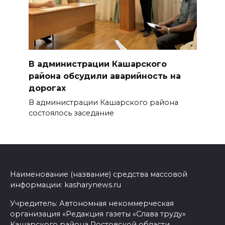
В администрации Кашарского
района обсудили аварийность на
дорогах
В администрации Кашарского района
состоялось заседание
Наименование (название) средства массовой
информации: kasharynews.ru
Учредитель: Автономная некоммерческая
организация «Редакция газеты «Слава труду»
Кашарского района Ростовской области