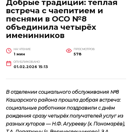
Добрые традиции: теплая
встреча с чаепитием и
песнями в ОСО №8
объединила четырёх
именинников
НА ЧТЕНИЕ
ПРОСМОТРОВ
1 мин
578
ОПУБЛИКОВАНО
01.02.2026 15:13
В отделении социального обслуживания №8
Кашарского района прошла добрая встреча:
социальные работники поздравили с днём
рождения сразу четырёх получателей услуг из
разных хуторов — Н.Ф. Агурееву (х. Пономарёв),
Т.А. Лопаткину (с. Верхнесвечниково), З.А.