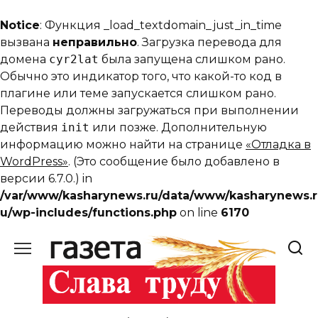
Notice
: Функция _load_textdomain_just_in_time
вызвана
неправильно
. Загрузка перевода для
домена
cyr2lat
была запущена слишком рано.
Обычно это индикатор того, что какой-то код в
плагине или теме запускается слишком рано.
Переводы должны загружаться при выполнении
действия
init
или позже. Дополнительную
информацию можно найти на странице
«Отладка в
WordPress»
. (Это сообщение было добавлено в
версии 6.7.0.) in
/var/www/kasharynews.ru/data/www/kasharynews.r
u/wp-includes/functions.php
on line
6170
Перейти
к
содержанию