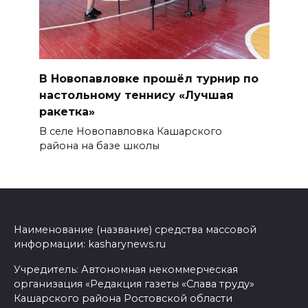
В Новопавловке прошёл турнир по
настольному теннису «Лучшая
ракетка»
В селе Новопавловка Кашарского
района на базе школы
Наименование (название) средства массовой
информации: kasharynews.ru
Учредитель: Автономная некоммерческая
организация «Редакция газеты «Слава труду»
Кашарского района Ростовской области