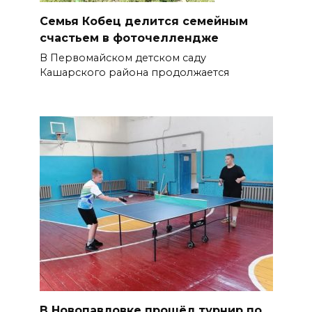
Семья Кобец делится семейным
счастьем в фоточеллендже
В Первомайском детском саду
Кашарского района продолжается
В Новопавловке прошёл турнир по