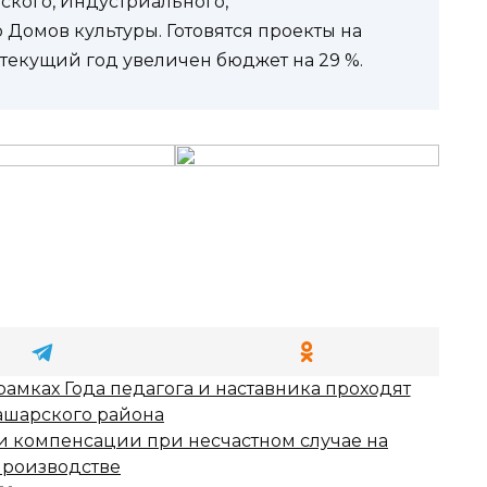
кого, Ин­дустриального,
Домов культуры. Готовятся проекты на
 текущий год увеличен бюджет на 29 %.
амках Года педагога и наставника проходят
ашарского района
и компенсации при несчастном случае на
производстве