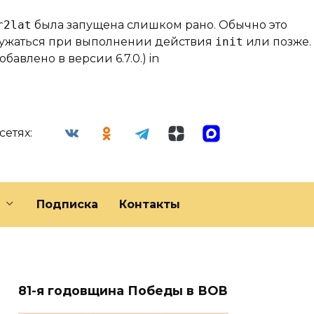
r2lat
была запущена слишком рано. Обычно это
гружаться при выполнении действия
init
или позже.
бавлено в версии 6.7.0.) in
сетях:
Подписка
Контакты
81-я годовщина Победы в ВОВ