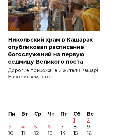
Никольский храм в Кашарах
опубликовал расписание
богослужений на первую
седмицу Великого поста
Дорогие прихожане и жители Кашар!
Напоминаем, что с
Пн
Вт
Ср
Чт
Пт
Сб
Вс
1
2
3
4
5
6
7
8
9
10
11
12
13
14
15
16