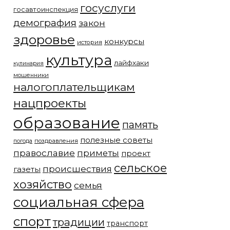
госуслуги
госавтоинспекция
демография
закон
здоровье
конкурсы
история
культура
лайфхаки
кулинария
мошенники
налогоплательщикам
нацпроекты
образование
память
полезные советы
погода
поздравления
православие
приметы
проект
сельское
происшествия
газеты
хозяйство
семья
социальная сфера
спорт
традиции
транспорт