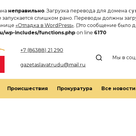
вана
неправильно
. Загрузка перевода для домена
cy
еме запускается слишком рано. Переводы должны за
ранице
«Отладка в WordPress»
. (Это сообщение было до
u/wp-includes/functions.php
on line
6170
+7 (86388) 21 290
Мы в соц
gazetaslavatrudu@mail.ru
Происшествия
Прокуратура
Все новости