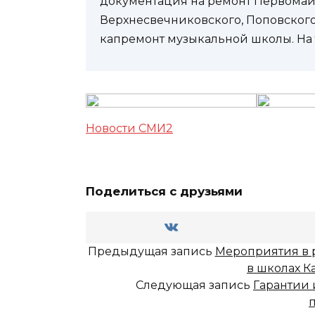
докумен­тация на ремонт Первомайс
Верхнесвечниковского, Поповского 
капремонт музыкальной шко­лы. На
Новости СМИ2
Поделиться с друзьями
Предыдущая запись
Мероприятия в р
в школах К
Следующая запись
Гарантии 