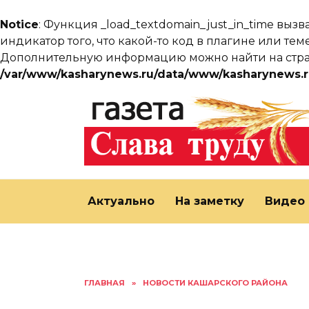
Notice
: Функция _load_textdomain_just_in_time выз
индикатор того, что какой-то код в плагине или т
Дополнительную информацию можно найти на ст
/var/www/kasharynews.ru/data/www/kasharynews.r
Перейти
к
содержанию
Актуально
На заметку
Видео
ГЛАВНАЯ
»
НОВОСТИ КАШАРСКОГО РАЙОНА