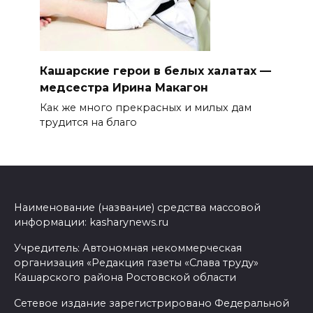
Кашарские герои в белых халатах —
медсестра Ирина Макагон
Как же много прекрасных и милых дам
трудится на благо
Наименование (название) средства массовой
информации: kasharynews.ru
Учредитель: Автономная некоммерческая
организация «Редакция газеты «Слава труду»
Кашарского района Ростовской области
Сетевое издание зарегистрировано Федеральной