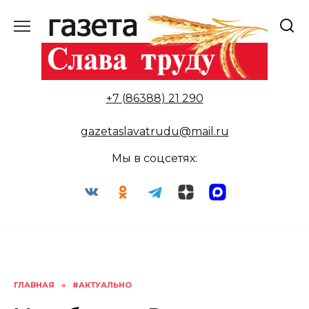
Перейти
к
содержанию
+7 (86388) 21 290
gazetaslavatrudu@mail.ru
Мы в соцсетях:
ГЛАВНАЯ
»
#АКТУАЛЬНО