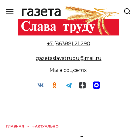
Перейти
к
содержанию
+7 (86388) 21 290
gazetaslavatrudu@mail.ru
Мы в соцсетях:
ГЛАВНАЯ
»
#АКТУАЛЬНО