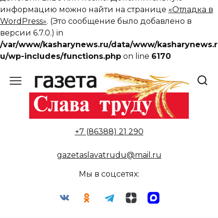
информацию можно найти на странице
«Отладка в
WordPress»
. (Это сообщение было добавлено в
версии 6.7.0.) in
/var/www/kasharynews.ru/data/www/kasharynews.r
u/wp-includes/functions.php
on line
6170
Перейти
к
содержанию
+7 (86388) 21 290
gazetaslavatrudu@mail.ru
Мы в соцсетях: