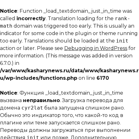
Notice
: Function _load_textdomain_just_in_time was
called
incorrectly
. Translation loading for the
rank-
math
domain was triggered too early. This is usually an
indicator for some code in the plugin or theme running
too early. Translations should be loaded at the
init
action or later. Please see
Debugging in WordPress
for
more information. (This message was added in version
6.7.0.) in
/var/www/kasharynews.ru/data/www/kasharynews.r
u/wp-includes/functions.php
on line
6170
Notice
: Функция _load_textdomain_just_in_time
вызвана
неправильно
. Загрузка перевода для
домена
cyr2lat
была запущена слишком рано.
Обычно это индикатор того, что какой-то код в
плагине или теме запускается слишком рано.
Переводы должны загружаться при выполнении
действия
init
или позже. Дополнительную