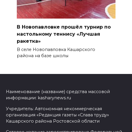
В Новопавловке прошёл турнир по
настольному теннису «Лучшая
ракетка»
В селе Новопавловка Кашарского
района на базе школы
Наименование (название) средства массовой
информации: kasharynews.ru
Учредитель: Автономная некоммерческая
организация «Редакция газеты «Слава труду»
Кашарского района Ростовской области