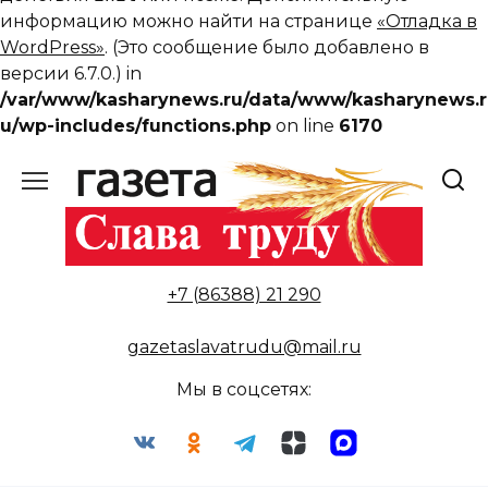
информацию можно найти на странице
«Отладка в
WordPress»
. (Это сообщение было добавлено в
версии 6.7.0.) in
/var/www/kasharynews.ru/data/www/kasharynews.r
u/wp-includes/functions.php
on line
6170
Перейти
к
содержанию
+7 (86388) 21 290
gazetaslavatrudu@mail.ru
Мы в соцсетях: