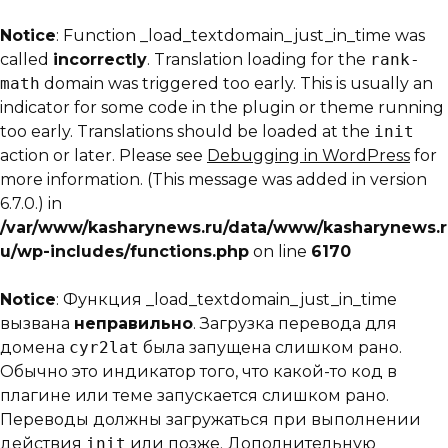
Notice
: Function _load_textdomain_just_in_time was
called
incorrectly
. Translation loading for the
rank-
math
domain was triggered too early. This is usually an
indicator for some code in the plugin or theme running
too early. Translations should be loaded at the
init
action or later. Please see
Debugging in WordPress
for
more information. (This message was added in version
6.7.0.) in
/var/www/kasharynews.ru/data/www/kasharynews.r
u/wp-includes/functions.php
on line
6170
Notice
: Функция _load_textdomain_just_in_time
вызвана
неправильно
. Загрузка перевода для
домена
cyr2lat
была запущена слишком рано.
Обычно это индикатор того, что какой-то код в
плагине или теме запускается слишком рано.
Переводы должны загружаться при выполнении
действия
init
или позже. Дополнительную