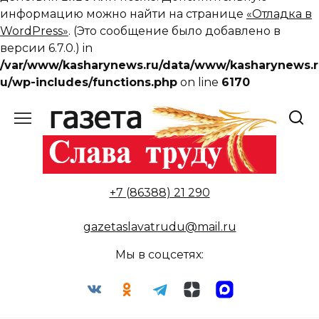
информацию можно найти на странице
«Отладка в
WordPress»
. (Это сообщение было добавлено в
версии 6.7.0.) in
/var/www/kasharynews.ru/data/www/kasharynews.r
u/wp-includes/functions.php
on line
6170
Перейти
к
содержанию
+7 (86388) 21 290
gazetaslavatrudu@mail.ru
Мы в соцсетях: