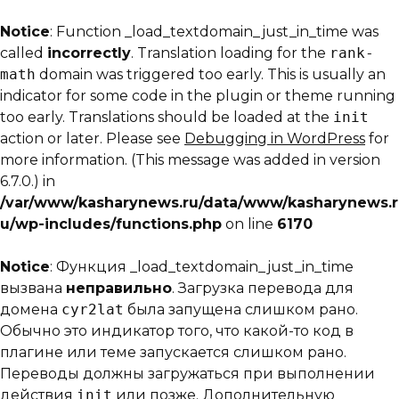
Notice
: Function _load_textdomain_just_in_time was
called
incorrectly
. Translation loading for the
rank-
math
domain was triggered too early. This is usually an
indicator for some code in the plugin or theme running
too early. Translations should be loaded at the
init
action or later. Please see
Debugging in WordPress
for
more information. (This message was added in version
6.7.0.) in
/var/www/kasharynews.ru/data/www/kasharynews.r
u/wp-includes/functions.php
on line
6170
Notice
: Функция _load_textdomain_just_in_time
вызвана
неправильно
. Загрузка перевода для
домена
cyr2lat
была запущена слишком рано.
Обычно это индикатор того, что какой-то код в
плагине или теме запускается слишком рано.
Переводы должны загружаться при выполнении
действия
init
или позже. Дополнительную