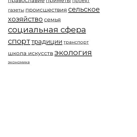
православие
приметы
проект
сельское
происшествия
газеты
хозяйство
семья
социальная сфера
спорт
традиции
транспорт
экология
школа искусств
экономика