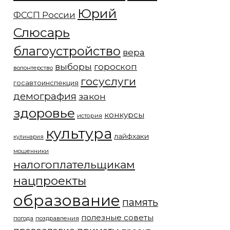
Юрий
ФССП России
Слюсарь
благоустройство
вера
выборы
гороскоп
волонтерство
госуслуги
госавтоинспекция
демография
закон
здоровье
конкурсы
история
культура
лайфхаки
кулинария
мошенники
налогоплательщикам
нацпроекты
образование
память
полезные советы
погода
поздравления