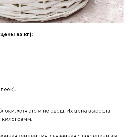
ены за кг):
опеек).
блоки, хотя это и не овощ. Их цена выросла
за килограмм.
езонная тенденция, связанная с постепенным