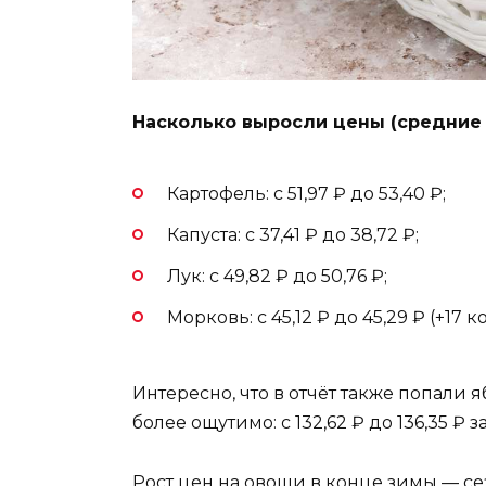
Насколько выросли цены (средние ц
Картофель: с 51,97 ₽ до 53,40 ₽;
Капуста: с 37,41 ₽ до 38,72 ₽;
Лук: с 49,82 ₽ до 50,76 ₽;
Морковь: с 45,12 ₽ до 45,29 ₽ (+17 к
Интересно, что в отчёт также попали я
более ощутимо: с 132,62 ₽ до 136,35 ₽ 
Рост цен на овощи в конце зимы — с