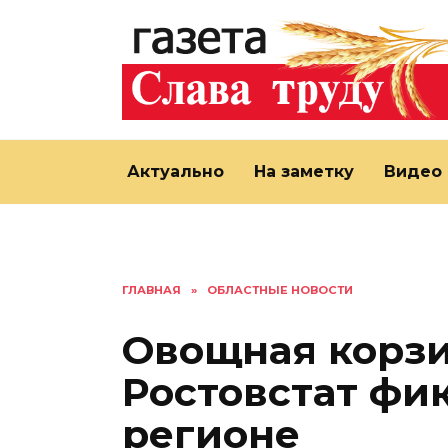
Перейти
к
содержанию
Актуально
На заметку
Видео
ГЛАВНАЯ
»
ОБЛАСТНЫЕ НОВОСТИ
Овощная корзи
Ростовстат фик
регионе