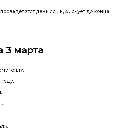
проведёт этот день один, рискует до конца
 3 марта
му теплу.
 году.
.
ся.
.
ль.