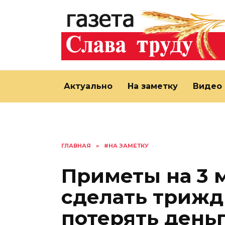
Перейти
к
содержанию
Актуально
На заметку
Видео
ГЛАВНАЯ
»
#НА ЗАМЕТКУ
Приметы на 3 м
сделать трижд
потерять деньг