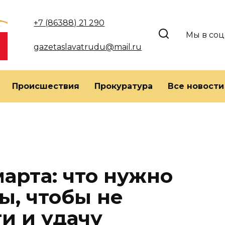
+7 (86388) 21 290
Мы в соц
gazetaslavatrudu@mail.ru
Происшествия
Прокуратура
Все новости
арта: что нужно
ы, чтобы не
и и удачу