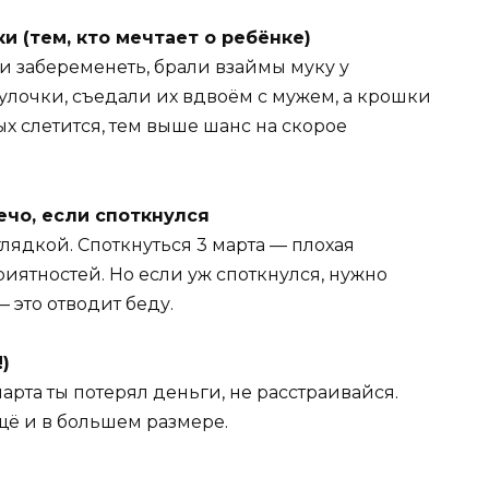
и (тем, кто мечтает о ребёнке)
и забеременеть, брали взаймы муку у
улочки, съедали их вдвоём с мужем, а крошки
х слетится, тем выше шанс на скорое
ечо, если споткнулся
глядкой. Споткнуться 3 марта — плохая
иятностей. Но если уж споткнулся, нужно
 это отводит беду.
)
марта ты потерял деньги, не расстраивайся.
ещё и в большем размере.