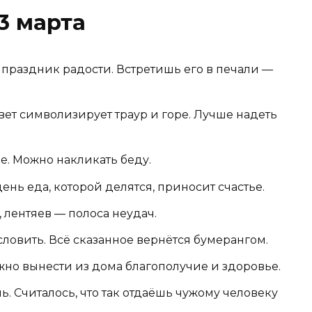
3 марта
 праздник радости. Встретишь его в печали —
ет символизирует траур и горе. Лучше надеть
е. Можно накликать беду.
день еда, которой делятся, приносит счастье.
 лентяев — полоса неудач.
словить. Всё сказанное вернётся бумерангом.
жно вынести из дома благополучие и здоровье.
ль. Считалось, что так отдаёшь чужому человеку