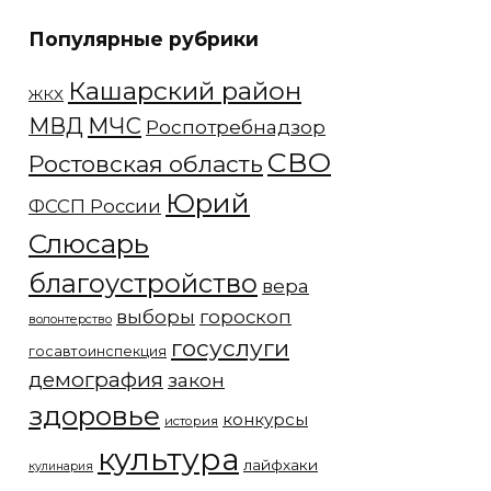
Популярные рубрики
Кашарский район
ЖКХ
МЧС
МВД
Роспотребнадзор
СВО
Ростовская область
Юрий
ФССП России
Слюсарь
благоустройство
вера
выборы
гороскоп
волонтерство
госуслуги
госавтоинспекция
демография
закон
здоровье
конкурсы
история
культура
лайфхаки
кулинария