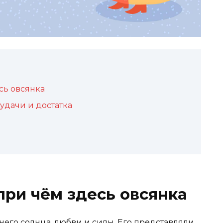
сь овсянка
 удачи и достатка
при чём здесь овсянка
него солнца, любви и силы. Его представляли