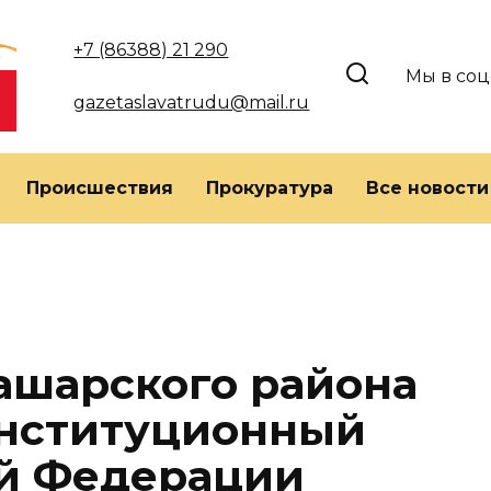
+7 (86388) 21 290
Мы в соц
gazetaslavatrudu@mail.ru
Происшествия
Прокуратура
Все новости
ашарского района
онституционный
ой Федерации