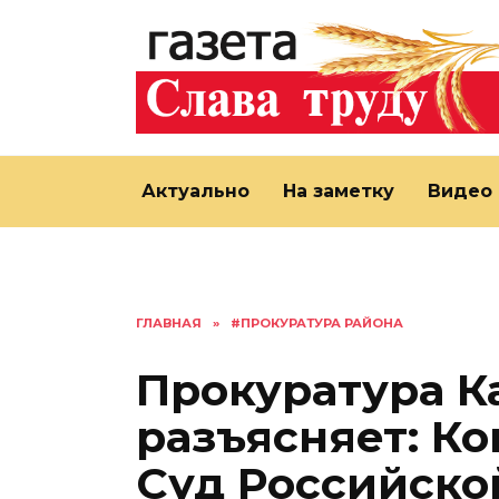
Перейти
к
содержанию
Актуально
На заметку
Видео
ГЛАВНАЯ
»
#ПРОКУРАТУРА РАЙОНА
Прокуратура К
разъясняет: К
Суд Российск