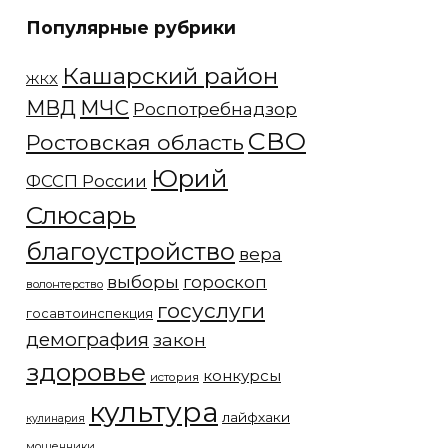
Популярные рубрики
Кашарский район
ЖКХ
МЧС
МВД
Роспотребнадзор
СВО
Ростовская область
Юрий
ФССП России
Слюсарь
благоустройство
вера
выборы
гороскоп
волонтерство
госуслуги
госавтоинспекция
демография
закон
здоровье
конкурсы
история
культура
лайфхаки
кулинария
мошенники