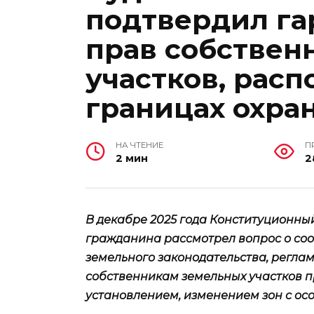
подтвердил га
прав собствен
участков, рас
границах охра
НА ЧТЕНИЕ
П
2 мин
2
В декабре 2025 года Конституционны
гражданина рассмотрел вопрос о соо
земельного законодательства, регл
собственникам земельных участков пр
установлением, изменением зон с ос