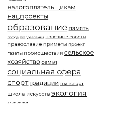
налогоплательщикам
нацпроекты
образование
память
полезные советы
погода
поздравления
православие
приметы
проект
сельское
происшествия
газеты
хозяйство
семья
социальная сфера
спорт
традиции
транспорт
экология
школа искусств
экономика