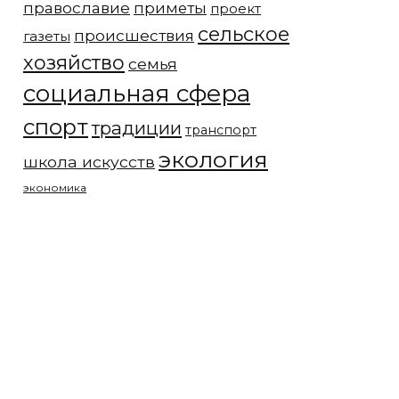
православие
приметы
проект
сельское
происшествия
газеты
хозяйство
семья
социальная сфера
спорт
традиции
транспорт
экология
школа искусств
экономика