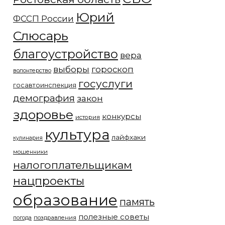
Юрий
ФССП России
Слюсарь
благоустройство
вера
выборы
гороскоп
волонтерство
госуслуги
госавтоинспекция
демография
закон
здоровье
конкурсы
история
культура
лайфхаки
кулинария
мошенники
налогоплательщикам
нацпроекты
образование
память
полезные советы
погода
поздравления