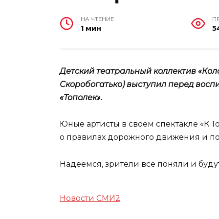
НА ЧТЕНИЕ
П
1 мин
5
Детский театральный коллектив «Кол
Скоробогатько) выступил перед восп
«Тополек».
Юные артисты в своем спектакле «К 
о правилах дорожного движения и по
Надеемся, зрители все поняли и буду
Новости СМИ2