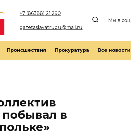
+7 (86388) 21 290
Мы в соц
gazetaslavatrudu@mail.ru
Происшествия
Прокуратура
Все новости
оллектив
 побывал в
польке»