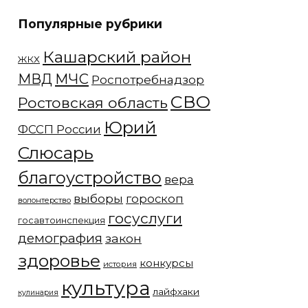
Популярные рубрики
Кашарский район
ЖКХ
МЧС
МВД
Роспотребнадзор
СВО
Ростовская область
Юрий
ФССП России
Слюсарь
благоустройство
вера
выборы
гороскоп
волонтерство
госуслуги
госавтоинспекция
демография
закон
здоровье
конкурсы
история
культура
лайфхаки
кулинария