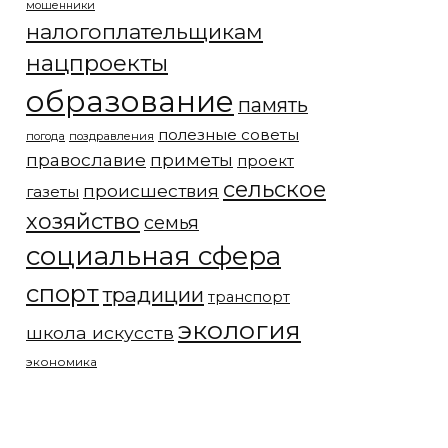
мошенники
налогоплательщикам
нацпроекты
образование
память
полезные советы
погода
поздравления
православие
приметы
проект
сельское
происшествия
газеты
хозяйство
семья
социальная сфера
спорт
традиции
транспорт
экология
школа искусств
экономика