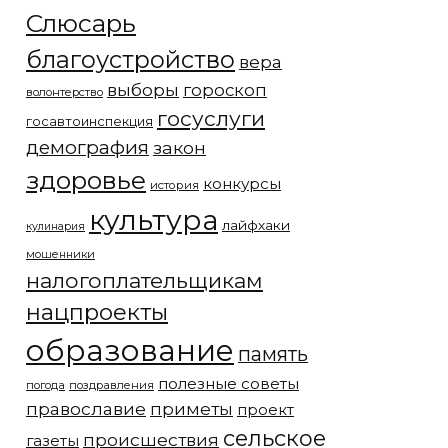
Слюсарь
благоустройство
вера
выборы
гороскоп
волонтерство
госуслуги
госавтоинспекция
демография
закон
здоровье
конкурсы
история
культура
лайфхаки
кулинария
мошенники
налогоплательщикам
нацпроекты
образование
память
полезные советы
погода
поздравления
православие
приметы
проект
сельское
происшествия
газеты