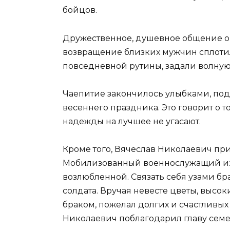
бойцов.
Дружественное, душевное общение о
возвращение близких мужчин сплотил
повседневной рутины, задали волну
Чаепитие закончилось улыбками, под
весеннего праздника. Это говорит о т
надежды на лучшее не угасают.
Кроме того, Вячеслав Николаевич пр
Мобилизованный военнослужащий из 
возлюбленной. Связать себя узами б
солдата. Вручая невесте цветы, высо
браком, пожелал долгих и счастливых
Николаевич поблагодарил главу семей