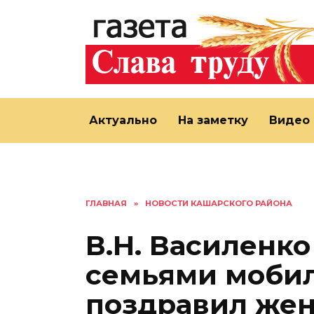
Перейти
к
содержанию
Актуально
На заметку
Видео
ГЛАВНАЯ
»
НОВОСТИ КАШАРСКОГО РАЙОНА
В.Н. Василенко
семьями моби
поздравил же