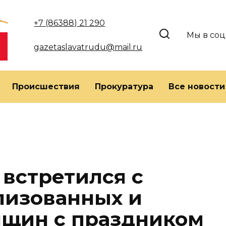
+7 (86388) 21 290
Мы в соц
gazetaslavatrudu@mail.ru
Происшествия
Прокуратура
Все новости
 встретился с
лизованных и
нщин с праздником