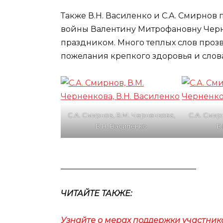
Также В.Н. Василенко и С.А. Смирнов
войны Валентину Митрофановну Черн
праздником. Много теплых слов прозв
пожелания крепкого здоровья и слова
С.А. Смирнов, В.М. Черненкова,
С.А. Смир
В.Н. Василенко
В
__________________________________
ЧИТАЙТЕ ТАКЖЕ:
Узнайте о мерах поддержки участник