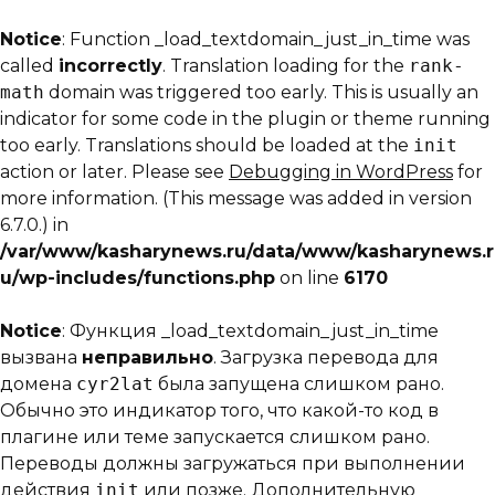
Notice
: Function _load_textdomain_just_in_time was
called
incorrectly
. Translation loading for the
rank-
math
domain was triggered too early. This is usually an
indicator for some code in the plugin or theme running
too early. Translations should be loaded at the
init
action or later. Please see
Debugging in WordPress
for
more information. (This message was added in version
6.7.0.) in
/var/www/kasharynews.ru/data/www/kasharynews.r
u/wp-includes/functions.php
on line
6170
Notice
: Функция _load_textdomain_just_in_time
вызвана
неправильно
. Загрузка перевода для
домена
cyr2lat
была запущена слишком рано.
Обычно это индикатор того, что какой-то код в
плагине или теме запускается слишком рано.
Переводы должны загружаться при выполнении
действия
init
или позже. Дополнительную