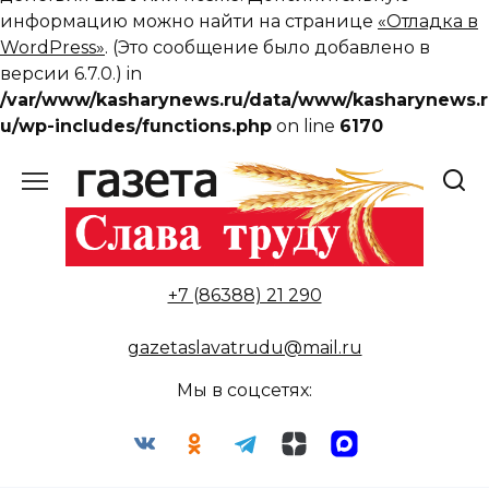
информацию можно найти на странице
«Отладка в
WordPress»
. (Это сообщение было добавлено в
версии 6.7.0.) in
/var/www/kasharynews.ru/data/www/kasharynews.r
u/wp-includes/functions.php
on line
6170
Перейти
к
содержанию
+7 (86388) 21 290
gazetaslavatrudu@mail.ru
Мы в соцсетях: