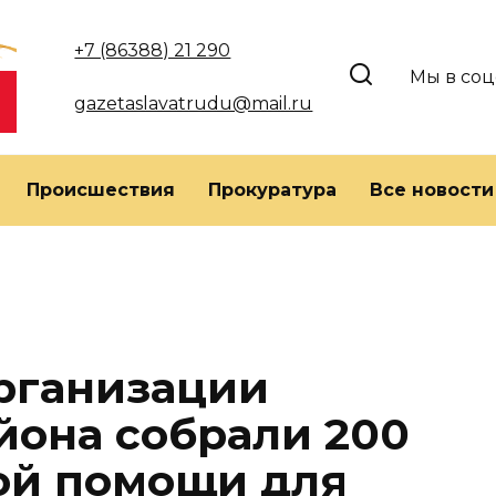
+7 (86388) 21 290
Мы в соц
gazetaslavatrudu@mail.ru
Происшествия
Прокуратура
Все новости
рганизации
йона собрали 200
ой помощи для