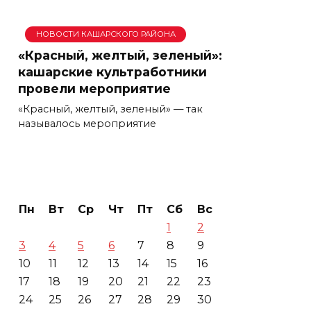
НОВОСТИ КАШАРСКОГО РАЙОНА
«Красный, желтый, зеленый»:
кашарские культработники
провели мероприятие
«Красный, желтый, зеленый» — так
называлось мероприятие
Пн
Вт
Ср
Чт
Пт
Сб
Вс
1
2
3
4
5
6
7
8
9
10
11
12
13
14
15
16
17
18
19
20
21
22
23
24
25
26
27
28
29
30