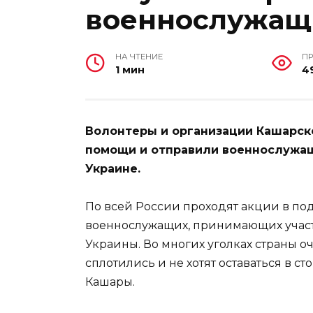
военнослужащ
НА ЧТЕНИЕ
П
1 мин
4
Волонтеры и организации Кашарско
помощи и отправили военнослужащ
Украине.
По всей России проходят акции в п
военнослужащих, принимающих участ
Украины. Во многих уголках страны 
сплотились и не хотят оставаться в с
Кашары.