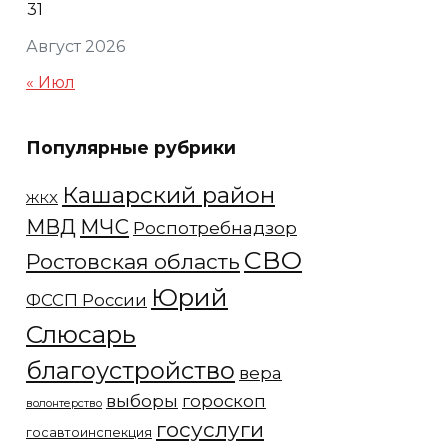
31
Август 2026
« Июл
Популярные рубрики
Кашарский район
ЖКХ
МЧС
МВД
Роспотребнадзор
СВО
Ростовская область
Юрий
ФССП России
Слюсарь
благоустройство
вера
выборы
гороскоп
волонтерство
госуслуги
госавтоинспекция