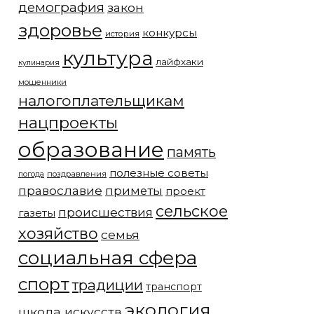
демография
закон
здоровье
конкурсы
история
культура
лайфхаки
кулинария
мошенники
налогоплательщикам
нацпроекты
образование
память
полезные советы
погода
поздравления
православие
приметы
проект
сельское
происшествия
газеты
хозяйство
семья
социальная сфера
спорт
традиции
транспорт
экология
школа искусств