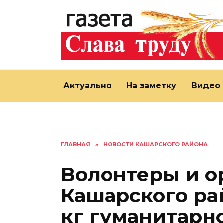
Перейти
к
содержанию
Актуально
На заметку
Видео
ГЛАВНАЯ
»
НОВОСТИ КАШАРСКОГО РАЙОНА
Волонтеры и о
Кашарского ра
кг гуманитарн