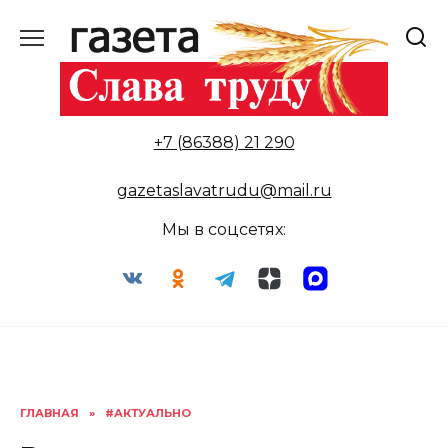
Перейти
к
содержанию
+7 (86388) 21 290
gazetaslavatrudu@mail.ru
Мы в соцсетях:
ГЛАВНАЯ
»
#АКТУАЛЬНО