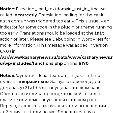
Notice
: Function _load_textdomain_just_in_time was
called
incorrectly
. Translation loading for the
rank-
math
domain was triggered too early. This is usually an
indicator for some code in the plugin or theme running
too early. Translations should be loaded at the
init
action or later. Please see
Debugging in WordPress
for
more information. (This message was added in version
6.7.0.) in
/var/www/kasharynews.ru/data/www/kasharynews.r
u/wp-includes/functions.php
on line
6170
Notice
: Функция _load_textdomain_just_in_time
вызвана
неправильно
. Загрузка перевода для
домена
cyr2lat
была запущена слишком рано.
Обычно это индикатор того, что какой-то код в
плагине или теме запускается слишком рано.
Переводы должны загружаться при выполнении
действия
init
или позже. Дополнительную