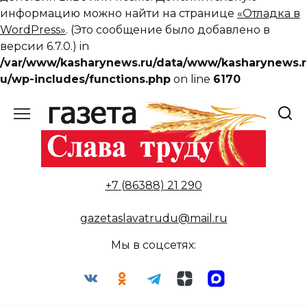
информацию можно найти на странице
«Отладка в
WordPress»
. (Это сообщение было добавлено в
версии 6.7.0.) in
/var/www/kasharynews.ru/data/www/kasharynews.r
u/wp-includes/functions.php
on line
6170
Перейти
к
содержанию
+7 (86388) 21 290
gazetaslavatrudu@mail.ru
Мы в соцсетях: