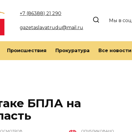
+7 (86388) 21 290
Мы в соц
gazetaslavatrudu@mail.ru
Происшествия
Прокуратура
Все новости
таке БПЛА на
ласть
РОСМОТРОВ
ОПУБЛИКОВАНО