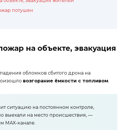
 объекте, эвакуация жителей
ожар потушен
ожар на объекте, эвакуация
 падения обломков сбитого дрона на
роизошло
возгорание ёмкости с топливом
.
ит ситуацию на постоянном контроле,
о выехали на место происшествия, —
м МАХ-канале.