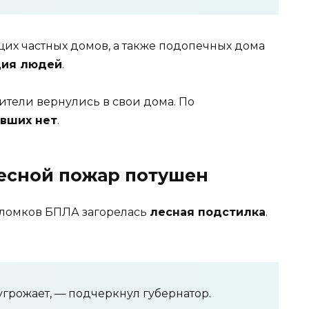
их частных домов, а также подопечных дома
ция людей
.
тели вернулись в свои дома. По
вших нет
.
есной пожар потушен
бломков БПЛА загорелась
лесная подстилка
.
грожает, — подчеркнул губернатор.