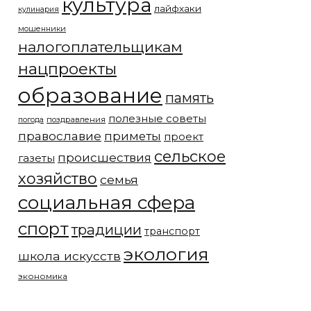
культура
лайфхаки
кулинария
мошенники
налогоплательщикам
нацпроекты
образование
память
полезные советы
погода
поздравления
православие
приметы
проект
сельское
происшествия
газеты
хозяйство
семья
социальная сфера
спорт
традиции
транспорт
экология
школа искусств
экономика