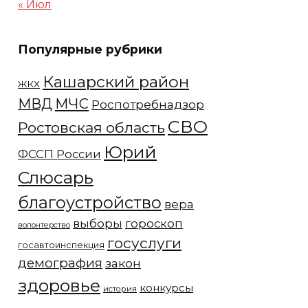
« Июл
Популярные рубрики
Кашарский район
ЖКХ
МЧС
МВД
Роспотребнадзор
СВО
Ростовская область
Юрий
ФССП России
Слюсарь
благоустройство
вера
выборы
гороскоп
волонтерство
госуслуги
госавтоинспекция
демография
закон
здоровье
конкурсы
история