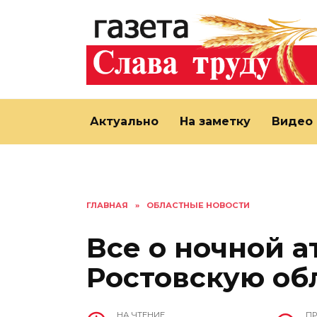
Перейти
к
содержанию
Актуально
На заметку
Видео
ГЛАВНАЯ
»
ОБЛАСТНЫЕ НОВОСТИ
Все о ночной а
Ростовскую об
НА ЧТЕНИЕ
П