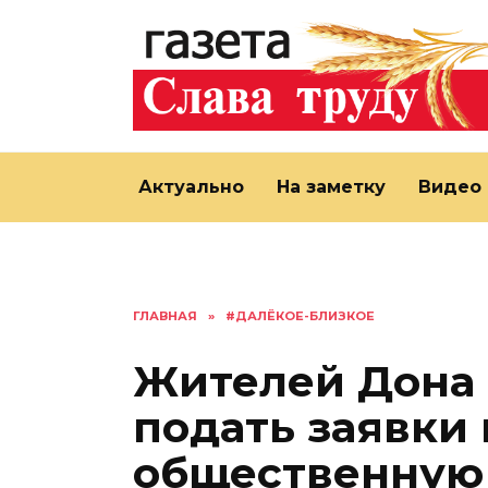
Перейти
к
содержанию
Актуально
На заметку
Видео
ГЛАВНАЯ
»
#ДАЛЁКОЕ-БЛИЗКОЕ
Жителей Дона
подать заявки
общественную