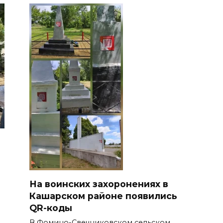
На воинских захоронениях в
Кашарском районе появились
QR-коды
В Фомино-Свечниковском сельском