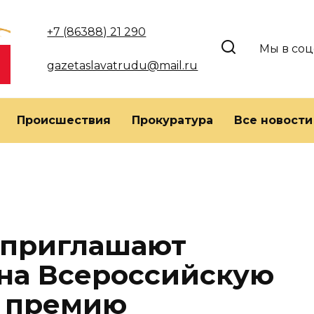
+7 (86388) 21 290
Мы в соц
gazetaslavatrudu@mail.ru
Происшествия
Прокуратура
Все новости
 приглашают
 на Всероссийскую
 премию