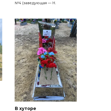
№4 (заведующая — Н.
В хуторе