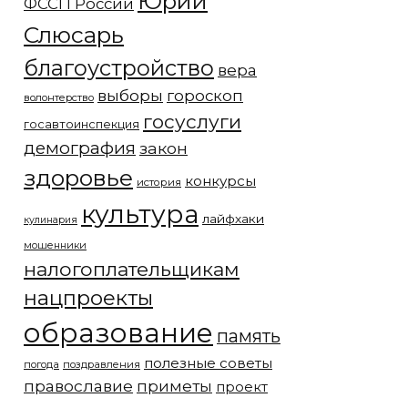
Юрий
ФССП России
Слюсарь
благоустройство
вера
выборы
гороскоп
волонтерство
госуслуги
госавтоинспекция
демография
закон
здоровье
конкурсы
история
культура
лайфхаки
кулинария
мошенники
налогоплательщикам
нацпроекты
образование
память
полезные советы
погода
поздравления
православие
приметы
проект