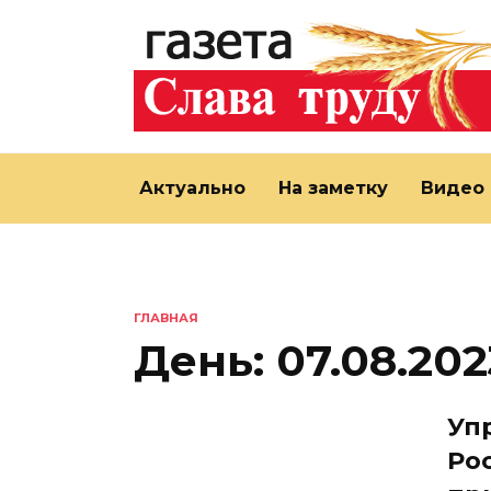
Перейти
к
содержанию
Актуально
На заметку
Видео
ГЛАВНАЯ
День:
07.08.202
Уп
Ро