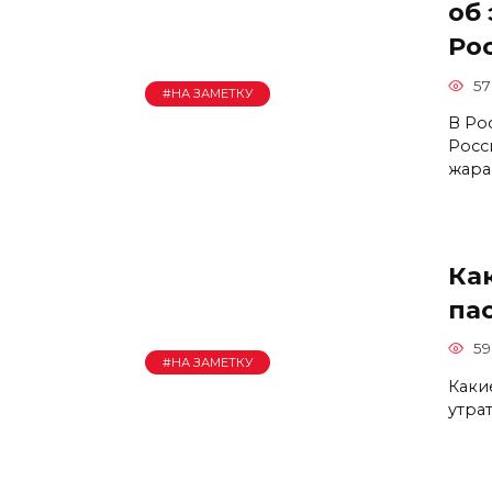
об
Ро
57
#НА ЗАМЕТКУ
В Ро
Росс
жара
Ка
па
59
#НА ЗАМЕТКУ
Каки
утра