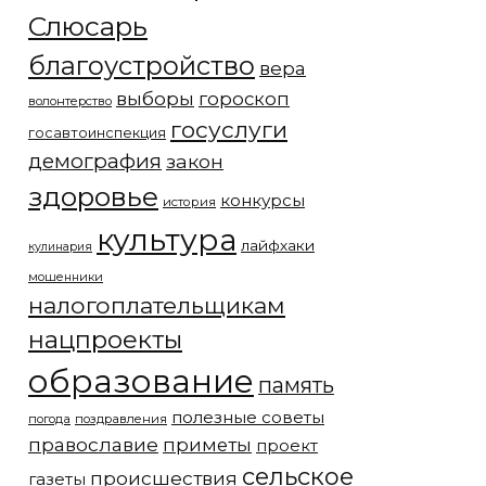
Слюсарь
благоустройство
вера
выборы
гороскоп
волонтерство
госуслуги
госавтоинспекция
демография
закон
здоровье
конкурсы
история
культура
лайфхаки
кулинария
мошенники
налогоплательщикам
нацпроекты
образование
память
полезные советы
погода
поздравления
православие
приметы
проект
сельское
происшествия
газеты