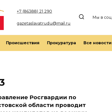
+7 (86388) 21 290
Мы в соц
gazetaslavatrudu@mail.ru
Происшествия
Прокуратура
Все новости
3
равление Росгвардии по
стовской области проводит