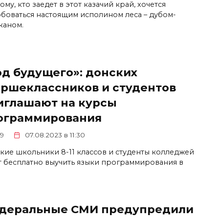
му, кто заедет в этот казачий край, хочется
боваться настоящим исполином леса – дубом-
каном.
од будущего»: донских
аршеклассников и студентов
иглашают на курсы
ограммирования
9
07.08.2023 в 11:30
кие школьники 8-11 классов и студенты колледжей
т бесплатно выучить языки программирования в
деральные СМИ предупредили