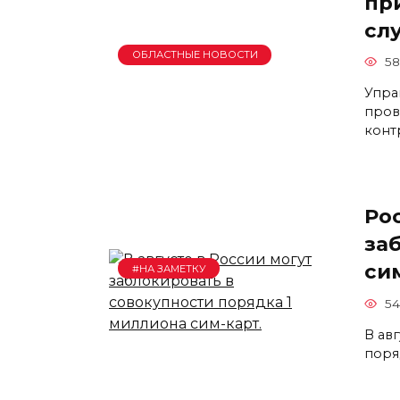
пр
сл
ОБЛАСТНЫЕ НОВОСТИ
58
Упра
пров
конт
Ро
за
си
#НА ЗАМЕТКУ
54
В ав
поряд