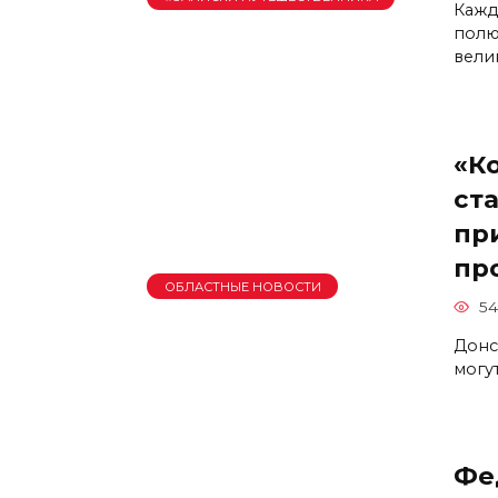
Каждо
полю
вели
«К
ст
пр
пр
ОБЛАСТНЫЕ НОВОСТИ
54
Донс
могу
Фе