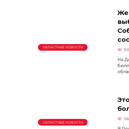
Же
вы
Со
со
ОБЛАСТНЫЕ НОВОСТИ
50
На Д
бюлл
обла
Эт
бо
56
ОБЛАСТНЫЕ НОВОСТИ
В Ро