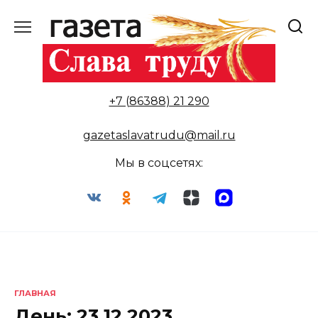
Перейти
к
содержанию
+7 (86388) 21 290
gazetaslavatrudu@mail.ru
Мы в соцсетях:
ГЛАВНАЯ
День:
23.12.2023