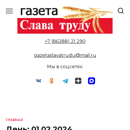
Перейти
к
содержанию
+7 (86388) 21 290
gazetaslavatrudu@mail.ru
Мы в соцсетях:
ГЛАВНАЯ
День:
01.02.2024