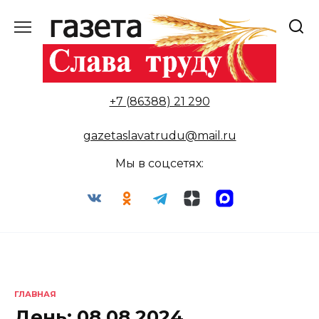
Перейти
к
содержанию
+7 (86388) 21 290
gazetaslavatrudu@mail.ru
Мы в соцсетях:
ГЛАВНАЯ
День:
08.08.2024