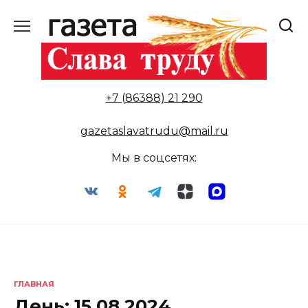
Перейти
к
содержанию
+7 (86388) 21 290
gazetaslavatrudu@mail.ru
Мы в соцсетях:
ГЛАВНАЯ
День:
15.08.2024