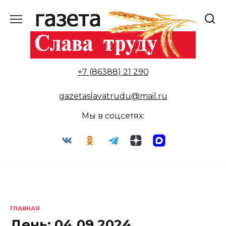
Перейти
к
содержанию
+7 (86388) 21 290
gazetaslavatrudu@mail.ru
Мы в соцсетях:
ГЛАВНАЯ
День:
04.09.2024