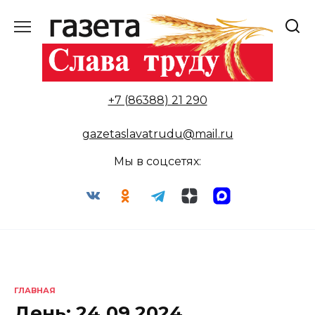
Перейти
к
содержанию
+7 (86388) 21 290
gazetaslavatrudu@mail.ru
Мы в соцсетях:
ГЛАВНАЯ
День:
24.09.2024