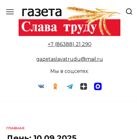
Перейти
к
содержанию
+7 (86388) 21 290
gazetaslavatrudu@mail.ru
Мы в соцсетях:
ГЛАВНАЯ
День:
10.09.2025