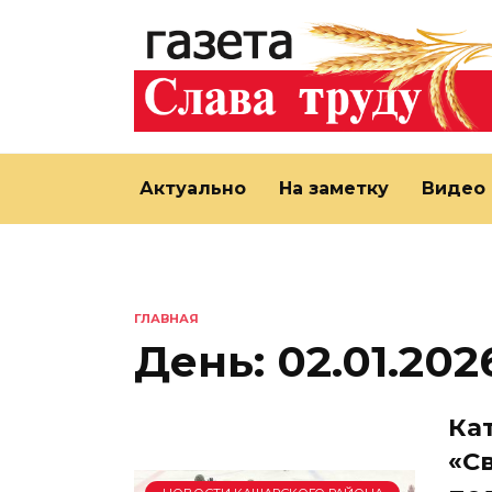
Перейти
к
содержанию
Актуально
На заметку
Видео
ГЛАВНАЯ
День:
02.01.202
Ка
«С