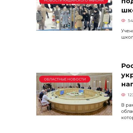
по
НОВОСТИ КАШАРСКОГО РАЙОНА
шк
5
Учен
школ
Ро
ук
ОБЛАСТНЫЕ НОВОСТИ
на
12
В ра
обла
кото