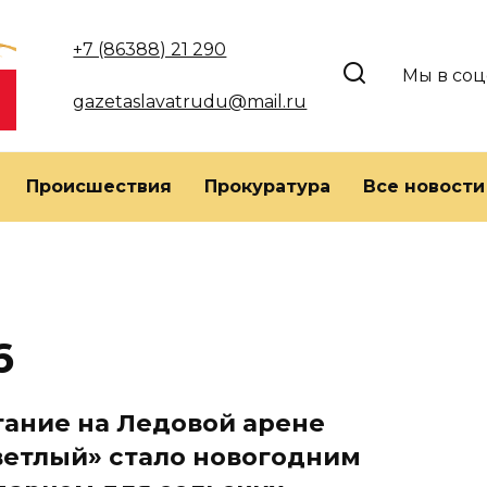
+7 (86388) 21 290
Мы в соц
gazetaslavatrudu@mail.ru
Происшествия
Прокуратура
Все новости
6
тание на Ледовой арене
ветлый» стало новогодним