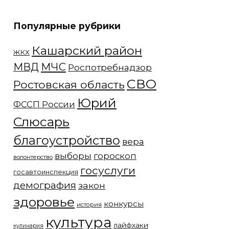
Популярные рубрики
Кашарский район
ЖКХ
МЧС
МВД
Роспотребнадзор
СВО
Ростовская область
Юрий
ФССП России
Слюсарь
благоустройство
вера
выборы
гороскоп
волонтерство
госуслуги
госавтоинспекция
демография
закон
здоровье
конкурсы
история
культура
лайфхаки
кулинария