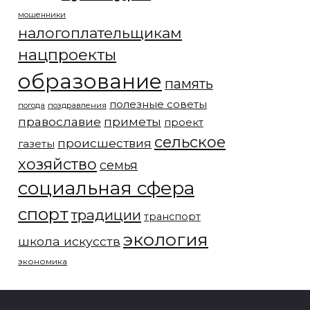
мошенники
налогоплательщикам
нацпроекты
образование
память
полезные советы
погода
поздравления
православие
приметы
проект
сельское
происшествия
газеты
хозяйство
семья
социальная сфера
спорт
традиции
транспорт
экология
школа искусств
экономика