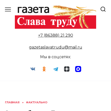
Перейти
к
содержанию
+7 (86388) 21 290
gazetaslavatrudu@mail.ru
Мы в соцсетях:
ГЛАВНАЯ
»
#АКТУАЛЬНО