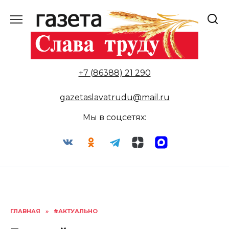
Перейти
к
содержанию
+7 (86388) 21 290
gazetaslavatrudu@mail.ru
Мы в соцсетях:
ГЛАВНАЯ
»
#АКТУАЛЬНО