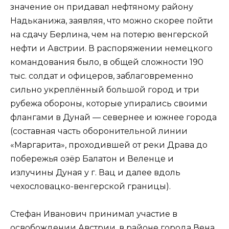
значение он придавал нефтяному району
Надьканижа, заявляя, что можно скорее пойти
на сдачу Берлина, чем на потерю венгерской
нефти и Австрии. В распоряжении немецкого
командования было, в общей сложности 190
тыс. солдат и офицеров, заблаговременно
сильно укреплённый большой город и три
рубежа обороны, которые упирались своими
флангами в Дунай — севернее и южнее города
(составная часть оборонительной линии
«Маргарита», проходившей от реки Драва до
побережья озёр Балатон и Веленце и
излучины Дуная у г. Вац и далее вдоль
чехословацко-венгерской границы).
Стефан Иванович принимал участие в
освобождении Австрии, в районе города Вена