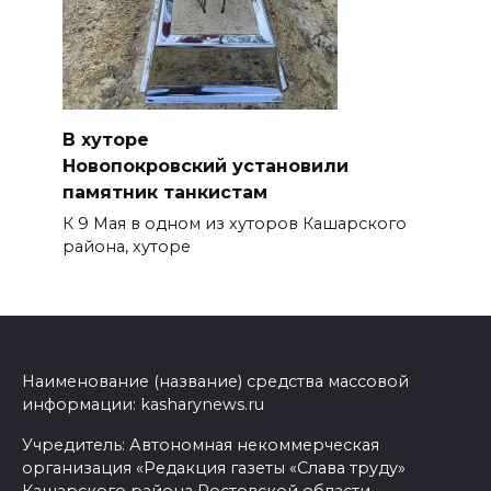
В хуторе
Новопокровский установили
памятник танкистам
К 9 Мая в одном из хуторов Кашарского
района, хуторе
Наименование (название) средства массовой
информации: kasharynews.ru
Учредитель: Автономная некоммерческая
организация «Редакция газеты «Слава труду»
Кашарского района Ростовской области