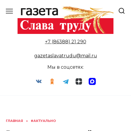
Перейти
к
содержанию
+7 (86388) 21 290
gazetaslavatrudu@mail.ru
Мы в соцсетях:
ГЛАВНАЯ
»
#АКТУАЛЬНО