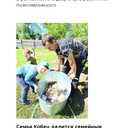
Новопавловского
Семья Кобец делится семейным