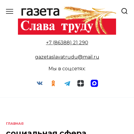
Перейти
к
содержанию
+7 (86388) 21 290
gazetaslavatrudu@mail.ru
Мы в соцсетях:
ГЛАВНАЯ
социальная сфера