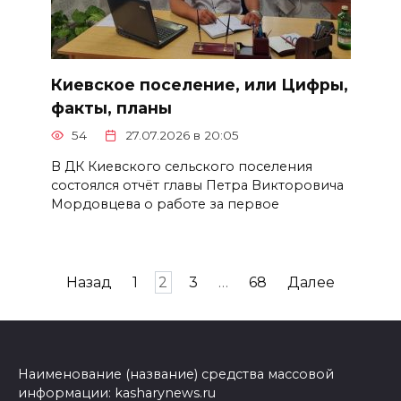
Киевское поселение, или Цифры,
факты, планы
54
27.07.2026 в 20:05
В ДК Киевского сельского поселения
состоялся отчёт главы Петра Викторовича
Мордовцева о работе за первое
Пагинация
Назад
1
2
3
…
68
Далее
записей
Наименование (название) средства массовой
информации: kasharynews.ru