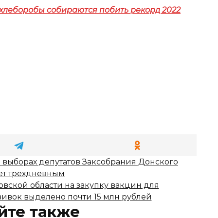
 хлеборобы собираются побить рекорд 2022
а выборах депутатов Заксобрания Донского
ет трехдневным
овской области на закупку вакцин для
ивок выделено почти 15 млн рублей
йте также