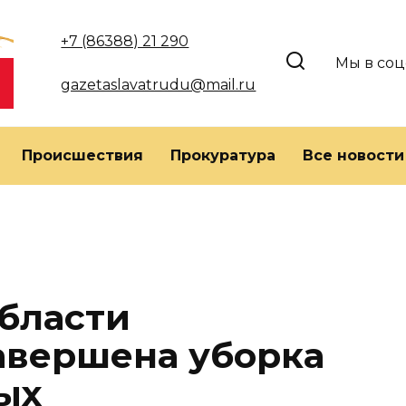
+7 (86388) 21 290
Мы в соц
gazetaslavatrudu@mail.ru
Происшествия
Прокуратура
Все новости
области
авершена уборка
ых