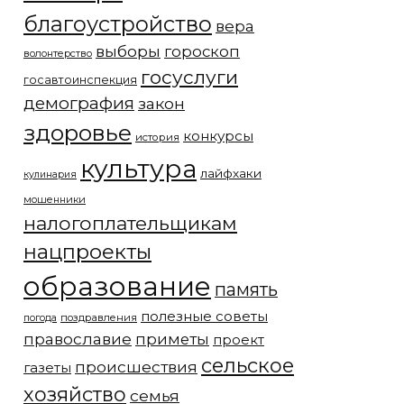
благоустройство
вера
выборы
гороскоп
волонтерство
госуслуги
госавтоинспекция
демография
закон
здоровье
конкурсы
история
культура
лайфхаки
кулинария
мошенники
налогоплательщикам
нацпроекты
образование
память
полезные советы
погода
поздравления
православие
приметы
проект
сельское
происшествия
газеты
хозяйство
семья