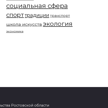
социальная сфера
спорт
традиции
транспорт
экология
школа искусств
экономика
ства Ростовской области