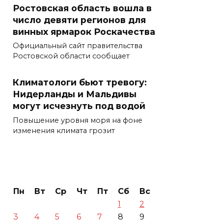
Ростовская область вошла в
число девяти регионов для
винных ярмарок Роскачества
Официальный сайт правительства
Ростовской области сообщает
Климатологи бьют тревогу:
Нидерланды и Мальдивы
могут исчезнуть под водой
Повышение уровня моря на фоне
изменения климата грозит
Пн
Вт
Ср
Чт
Пт
Сб
Вс
1
2
3
4
5
6
7
8
9