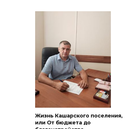
Жизнь Кашарского поселения,
или От бюджета до