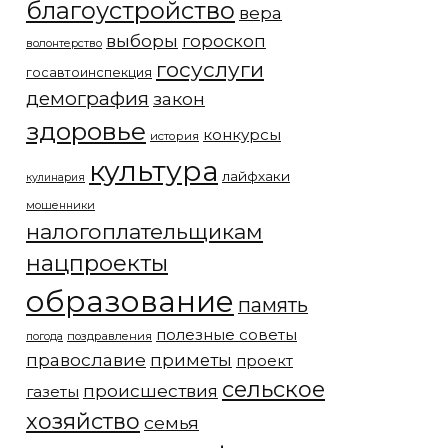
благоустройство
вера
выборы
гороскоп
волонтерство
госуслуги
госавтоинспекция
демография
закон
здоровье
конкурсы
история
культура
лайфхаки
кулинария
мошенники
налогоплательщикам
нацпроекты
образование
память
полезные советы
погода
поздравления
православие
приметы
проект
сельское
происшествия
газеты
хозяйство
семья