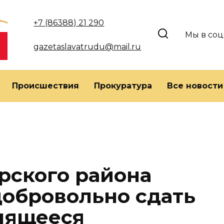
+7 (86388) 21 290
Мы в соц
gazetaslavatrudu@mail.ru
Происшествия
Прокуратура
Все новости
рского района
добровольно сдать
нящееся