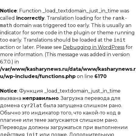
Notice
: Function _load_textdomain_just_in_time was
called
incorrectly
. Translation loading for the
rank-
math
domain was triggered too early. This is usually an
indicator for some code in the plugin or theme running
too early. Translations should be loaded at the
init
action or later. Please see
Debugging in WordPress
for
more information. (This message was added in version
6.7.0.) in
/var/www/kasharynews.ru/data/www/kasharynews.r
u/wp-includes/functions.php
on line
6170
Notice
: Функция _load_textdomain_just_in_time
вызвана
неправильно
. Загрузка перевода для
домена
cyr2lat
была запущена слишком рано.
Обычно это индикатор того, что какой-то код в
плагине или теме запускается слишком рано.
Переводы должны загружаться при выполнении
действия
init
или позже. Дополнительную