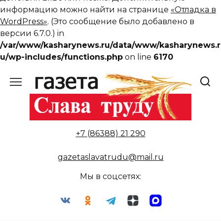
информацию можно найти на странице
«Отладка в
WordPress»
. (Это сообщение было добавлено в
версии 6.7.0.) in
/var/www/kasharynews.ru/data/www/kasharynews.r
u/wp-includes/functions.php
on line
6170
Перейти
к
содержанию
+7 (86388) 21 290
gazetaslavatrudu@mail.ru
Мы в соцсетях: