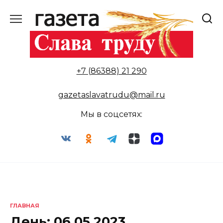
Перейти
к
содержанию
+7 (86388) 21 290
gazetaslavatrudu@mail.ru
Мы в соцсетях:
ГЛАВНАЯ
День:
06.05.2023