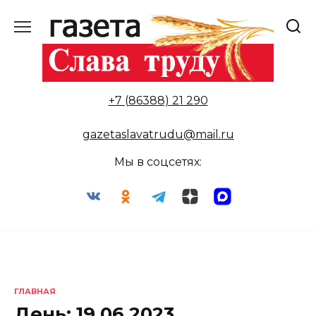
Перейти
к
содержанию
+7 (86388) 21 290
gazetaslavatrudu@mail.ru
Мы в соцсетях:
ГЛАВНАЯ
День:
19.06.2023