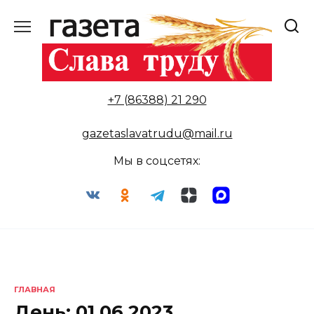
Перейти
к
содержанию
+7 (86388) 21 290
gazetaslavatrudu@mail.ru
Мы в соцсетях:
ГЛАВНАЯ
День:
01.06.2023