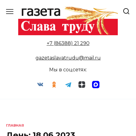
Перейти
к
содержанию
+7 (86388) 21 290
gazetaslavatrudu@mail.ru
Мы в соцсетях:
ГЛАВНАЯ
День:
18.06.2023