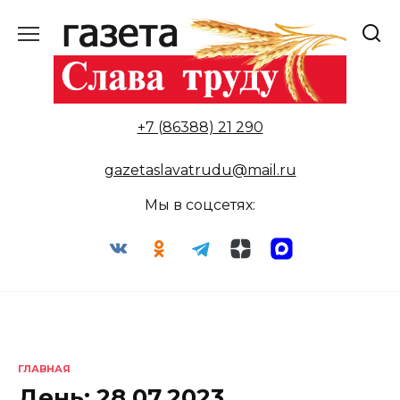
Перейти
к
содержанию
+7 (86388) 21 290
gazetaslavatrudu@mail.ru
Мы в соцсетях:
ГЛАВНАЯ
День:
28.07.2023