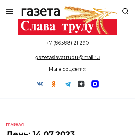
Перейти
к
содержанию
+7 (86388) 21 290
gazetaslavatrudu@mail.ru
Мы в соцсетях:
ГЛАВНАЯ
День:
14.07.2023