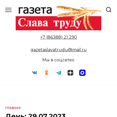
Перейти
к
содержанию
+7 (86388) 21 290
gazetaslavatrudu@mail.ru
Мы в соцсетях:
ГЛАВНАЯ
День:
29.07.2023