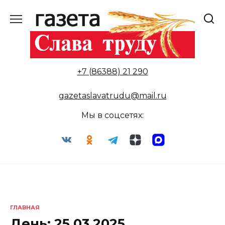
Перейти
к
содержанию
+7 (86388) 21 290
gazetaslavatrudu@mail.ru
Мы в соцсетях:
ГЛАВНАЯ
День:
25.03.2025