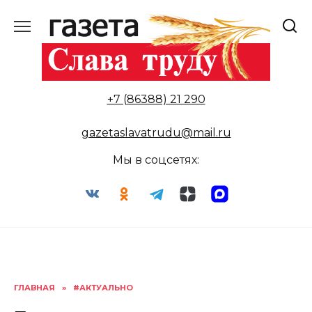
Перейти
к
содержанию
+7 (86388) 21 290
gazetaslavatrudu@mail.ru
Мы в соцсетях:
ГЛАВНАЯ
»
#АКТУАЛЬНО